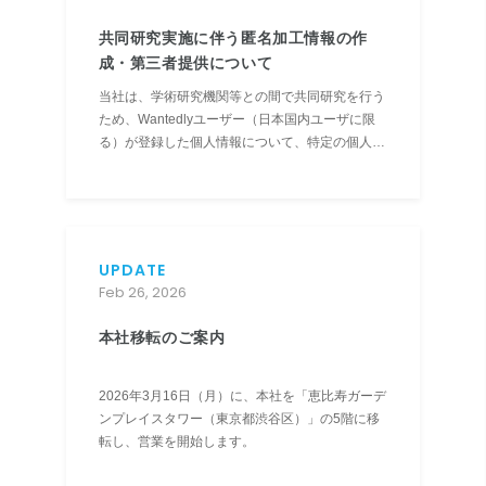
共同研究実施に伴う匿名加工情報の作
成・第三者提供について
当社は、学術研究機関等との間で共同研究を行う
ため、Wantedlyユーザー（日本国内ユーザに限
る）が登録した個人情報について、特定の個人を
識別することおよび提供先機関が研究のために用
いる個人情報を復元することができないように加
工した情報（「匿名加工情報」）を作成し、第三
者に提供いたします。 ...
UPDATE
Feb 26, 2026
本社移転のご案内
2026年3月16日（月）に、本社を「恵比寿ガーデ
ンプレイスタワー（東京都渋谷区）」の5階に移
転し、営業を開始します。