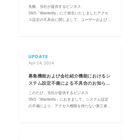
とお詫び（第二報）
先般、当社が提供するビジネス
SNS「Wantedly」にて発生いたしましたアクセ
ス設定の不具合に関しまして、ユーザーおよび関
係者の皆さまに多大なるご迷惑およびご心配をお
かけしておりますことを、深くお詫び申し上げま
す。 2024年4月24日付「募集機能および会社紹
介機能におけるシステム設定...
UPDATE
Apr 24, 2024
募集機能および会社紹介機能におけるシ
ステム設定不備による不具合のお知らせ
とお詫び
このたび、当社が提供するビジネス
SNS「Wantedly」におきまして、システム設定
の不備により、アクセス権限を持たない第三者が
特定条件下において一部の募集記事、および会社
ページを閲覧できる状態にあったことが判明いた
しました。本不具合の概要について、下記のとお
りご報告いたしますとともに、ユーザ...