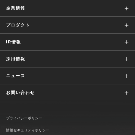
企業情報
ミッション
プロダクト
沿革
Wantedly Visit
IR情報
会社概要
Wantedly People
株主・投資家の皆様へ
採用情報
役員・経営陣
Engagement Suite
IRニュース
価値観
ニュース
Wantedly Hire
業績ハイライト(グラフ)
募集
すべて
お問い合わせ
IRライブラリ
働く環境
リリース
広報に関して
株式情報
文化
メディア
プライバシーポリシー
IR情報に関して
IRカレンダー
インタビュー
おしらせ
情報セキュリティポリシー
Wantedly Visit / Admin に関して
コーポレート・ガバナンス