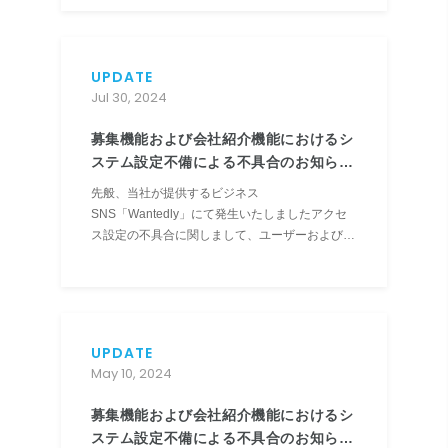
UPDATE
Jul 30, 2024
募集機能および会社紹介機能におけるシ
ステム設定不備による不具合のお知らせ
とお詫び（第三報）
先般、当社が提供するビジネス
SNS「Wantedly」にて発生いたしましたアクセ
ス設定の不具合に関しまして、ユーザーおよび関
係者の皆さまに多大なるご迷惑およびご心配をお
かけしておりますことを、深くお詫び申し上げま
す。 2024年4月24日付「募集機能および会社紹
介機能におけるシステム設定...
UPDATE
May 10, 2024
募集機能および会社紹介機能におけるシ
ステム設定不備による不具合のお知らせ