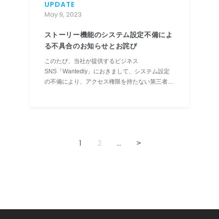
UPDATE
May 9, 2023
ストーリー機能のシステム設定不備によ
る不具合のお知らせとお詫び
このたび、当社が提供するビジネス
SNS「Wantedly」におきまして、システム設定
の不備により、アクセス権限を持たない第三者が
特定条件下において一部のストーリー記事（ブロ
グ記事）を閲覧できる状態にあったことが判明い
たしました。本不具合の概要について、下記のと
おりご報告いたしますとともに、ユー...
1
2
...
>