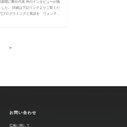
済新聞に弊社代表 仲のインタビューが掲
下記リンクよりご覧くだ
**[プログラミングと英語を ウォンテッ
ＥＯ 仲暁子氏]
/www.nikkei.com/article/DGKKZO11472270Q7A110C1TQ4000/)**
.
>
お問い合わせ
広報に関して