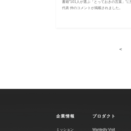
書籍”101人が選ぶ「とっておきの言葉」”に
代表 仲のコメントが掲載されました。
<
企業情報
プロダクト
ミッション
Wantedly Visit