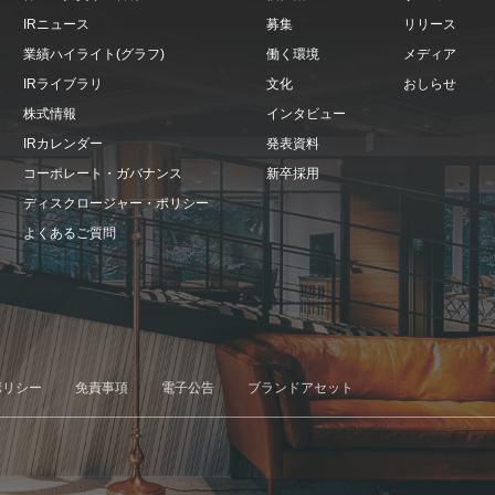
IRニュース
募集
リリース
業績ハイライト(グラフ)
働く環境
メディア
IRライブラリ
文化
おしらせ
株式情報
インタビュー
IRカレンダー
発表資料
コーポレート・ガバナンス
新卒採用
ディスクロージャー・ポリシー
よくあるご質問
ポリシー
免責事項
電子公告
ブランドアセット