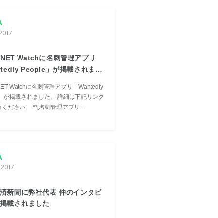
A
2017
RNET Watchに名刺管理アプリ
tedly People」が掲載されまし
NET Watchに名刺管理アプリ「Wantedly
」が掲載されました。 詳細は下記リンク
ください。 **[名刺管理アプリ
edly People」の海外版リリース、244カ
刺に対応](http://internet.watch.im...
A
 2017
済新聞に弊社代表 仲のインタビ
掲載されました