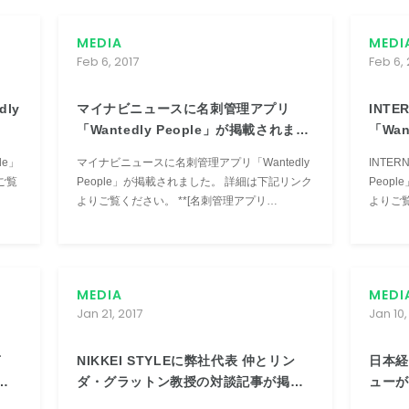
MEDIA
MEDI
Feb 6, 2017
Feb 6, 
dly
マイナビニュースに名刺管理アプリ
INTE
「Wantedly People」が掲載されまし
「Wan
た
た
le」
マイナビニュースに名刺管理アプリ「Wantedly
INTER
People」が掲載されました。 詳細は下記リンク
People
よりご覧ください。 **[名刺管理アプリ
よりご覧
「Wantedly People」の海外版を提供 - 244カ国
「Want
に提供](http://news.mynavi.jp/news/2017/02/...
国・地域の名
MEDIA
MEDI
Jan 21, 2017
Jan 10,
言
NIKKEI STYLEに弊社代表 仲とリン
日本経
載
ダ・グラットン教授の対談記事が掲載
ューが
されました