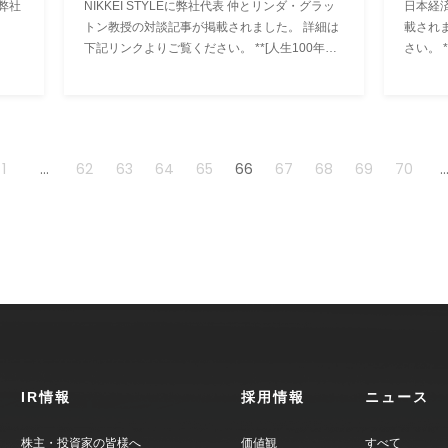
弊社
NIKKEI STYLEに弊社代表 仲とリンダ・グラッ
日本経
トン教授の対談記事が掲載されました。 詳細は
載されました。 詳細は
下記リンクよりご覧ください。 **[人生100年時
さい。 
代、日本は従順な働き方は変えないと 「LIFE
ドリーＣ
SHIFT」のグラットン教授 × ウォンテッドリー
(http:/
仲暁子CEO](https://sty...
1
...
62
63
64
65
66
67
68
69
70
..
IR情報
採用情報
ニュース
株主・投資家の皆様へ
価値観
すべて