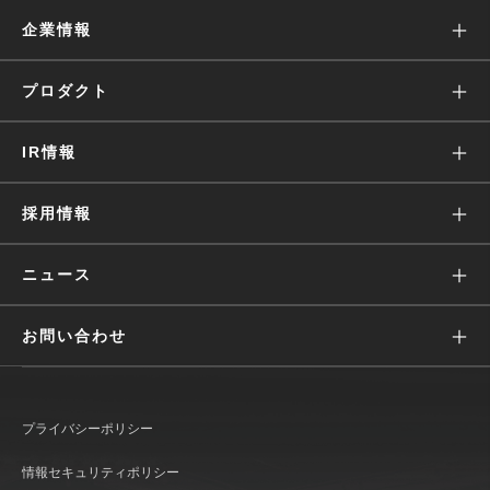
企業情報
ミッション
プロダクト
沿革
Wantedly Visit
IR情報
会社概要
Wantedly People
株主・投資家の皆様へ
採用情報
役員・経営陣
Engagement Suite
IRニュース
価値観
ニュース
Wantedly Hire
業績ハイライト(グラフ)
募集
すべて
お問い合わせ
IRライブラリ
働く環境
リリース
広報に関して
株式情報
文化
メディア
プライバシーポリシー
IR情報に関して
IRカレンダー
インタビュー
おしらせ
情報セキュリティポリシー
Wantedly Visit / Admin に関して
コーポレート・ガバナンス