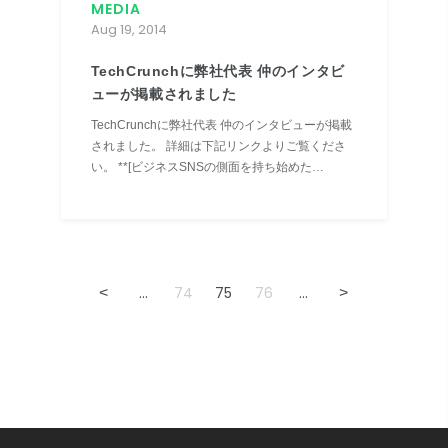
MEDIA
Aug 19, 2014
TechCrunchに弊社代表 仲のインタビ
ューが掲載されました
TechCrunchに弊社代表 仲のインタビューが掲載
されました。 詳細は下記リンクよりご覧くださ
い。 **[ビジネスSNSの側面を持ち始めた
Wantedly、ソーシャル強化の狙い]
(http://jp.techcrunch.com/2014/08/19/jp20140819wante...
...
74
75
76
...
<
>