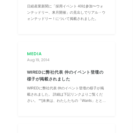
日経産業新聞に「採用イベント 40社参加〜ウォ
ンテッドリー、来月開催」の見出しでリアル・ウ
ォンテッドリー！について掲載されました。
MEDIA
Aug 19, 2014
WIREDに弊社代表 仲のイベント登壇の
様子が掲載されました
WIREDに弊社代表 仲のイベント登壇の様子が掲
載されました。 詳細は下記リンクよりご覧くだ
さい。 **[未来は、わたしたちの「Wants」ととも
にある：au未来研究所2014キックオフミートア
ップ](https://wired.jp/2014/08/19/aufl/)**