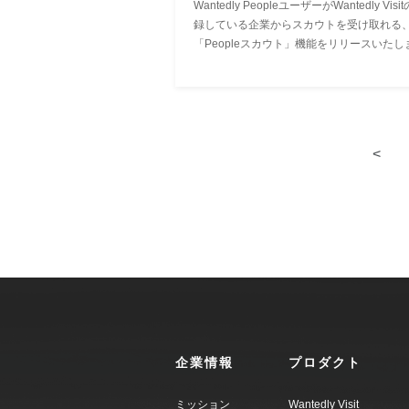
Wantedly PeopleユーザーがWantedly Visi
録している企業からスカウトを受け取れる
「Peopleスカウト」機能をリリースいたし
た。
<
企業情報
プロダクト
ミッション
Wantedly Visit