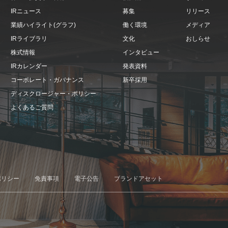
IRニュース
募集
リリース
業績ハイライト(グラフ)
働く環境
メディア
IRライブラリ
文化
おしらせ
株式情報
インタビュー
IRカレンダー
発表資料
コーポレート・ガバナンス
新卒採用
ディスクロージャー・ポリシー
よくあるご質問
ポリシー
免責事項
電子公告
ブランドアセット