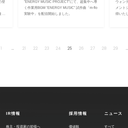
tの登
”ENERGY MUSIC PROJECT”にて、超集中へ導
ウォン
、
く作業用BGM “ENERGY MUSIC” 試作曲「m-flo
メント
まし
実験中」を配信開始しました。
得いた
1
...
21
22
23
24
25
26
27
28
29
..
IR情報
採用情報
ニュース
株主・投資家の皆様へ
価値観
すべて