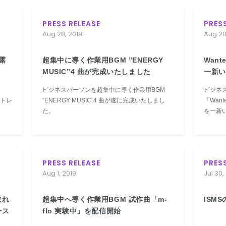
PRESS RELEASE
PRES
Aug 28, 2019
Aug 20
披露
超集中に導く作業用BGM ”ENERGY
Want
MUSIC”4 曲が完成いたしました
一新い
ビジネスパーソンを超集中に導く作業用BGM
ビジネス
ントレ
”ENERGY MUSIC”4 曲が遂に完成いたしまし
「Wan
た。
を一新
PRESS RELEASE
PRES
Aug 1, 2019
Jul 30,
取れ
超集中へ導く作業用BGM 試作曲「m-
ISM
ース
flo 実験中」を配信開始