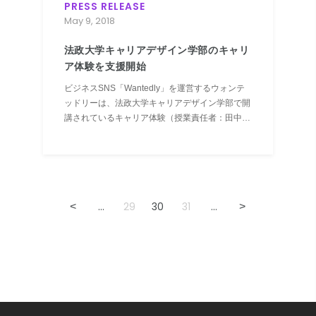
PRESS RELEASE
May 9, 2018
法政大学キャリアデザイン学部のキャリ
ア体験を支援開始
ビジネスSNS「Wantedly」を運営するウォンテ
ッドリーは、法政大学キャリアデザイン学部で開
講されているキャリア体験（授業責任者：田中研
之輔教授）のインターンシッププログラム支援を
開始いたします。
...
29
30
31
...
<
>