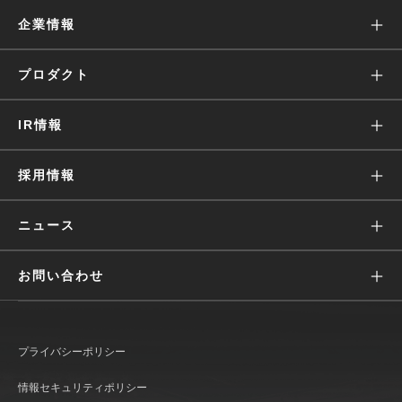
企業情報
ミッション
プロダクト
沿革
Wantedly Visit
IR情報
会社概要
Wantedly People
株主・投資家の皆様へ
採用情報
役員・経営陣
Engagement Suite
IRニュース
価値観
ニュース
Wantedly Hire
業績ハイライト(グラフ)
募集
すべて
お問い合わせ
IRライブラリ
働く環境
リリース
広報に関して
株式情報
文化
メディア
プライバシーポリシー
IR情報に関して
IRカレンダー
インタビュー
おしらせ
情報セキュリティポリシー
Wantedly Visit / Admin に関して
コーポレート・ガバナンス