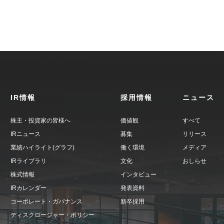
IR情報
採用情報
ニュース
株主・投資家の皆様へ
価値観
すべて
IRニュース
募集
リリース
業績ハイライト(グラフ)
働く環境
メディア
IRライブラリ
文化
おしらせ
株式情報
インタビュー
IRカレンダー
発表資料
コーポレート・ガバナンス
新卒採用
ディスクロージャー・ポリシー