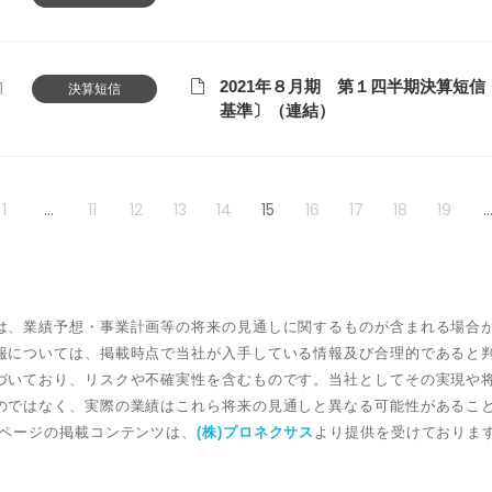
2021年８月期 第１四半期決算短信
1
決算短信
基準〕（連結）
1
...
11
12
13
14
15
16
17
18
19
..
は、業績予想・事業計画等の将来の見通しに関するものが含まれる場合
報については、掲載時点で当社が入手している情報及び合理的であると
づいており、リスクや不確実性を含むものです。当社としてその実現や
のではなく、実際の業績はこれら将来の見通しと異なる可能性があるこ
本ページの掲載コンテンツは、
(株)プロネクサス
より提供を受けておりま