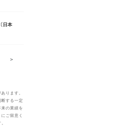
〔日本
.
>
があります。
判断する一定
将来の業績を
とにご留意く
す。