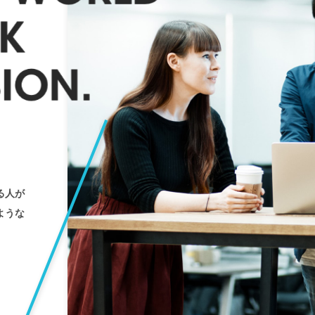
る人が
ような