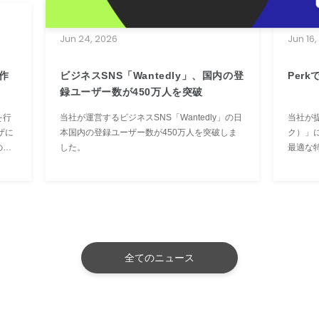
PRESS RELEASE
PRES
Jun 24, 2026
Jun 16
作
ビジネスSNS「Wantedly」、国内の登
Per
録ユーザー数が450万人を突破
を行
当社が運営するビジネスSNS「Wantedly」の日
当社が提
ザに
本国内の登録ユーザー数が450万人を突破しま
ク）」
の個
した。
最適な特
のた
能」お
ない
奨した
を作
しカテ
全てのニュース