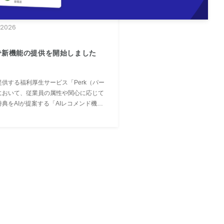
S RELEASE
, 2026
kで新機能の提供を開始しました
供する福利厚生サービス「Perk（パー
において、従業員の属性や関心に応じて
典をAIが提案する「AIレコメンド機
よび、企業の担当者が従業員に利用を推
い特典カテゴリを設定できる「会社の推
ゴリ機能」の提供を開始しました。