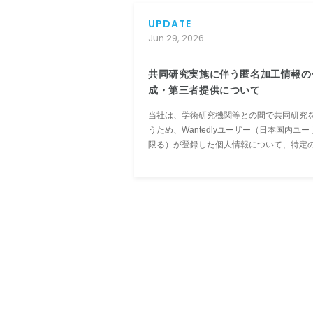
UPDATE
Jun 29, 2026
共同研究実施に伴う匿名加工情報の
成・第三者提供について
当社は、学術研究機関等との間で共同研究
うため、Wantedlyユーザー（日本国内ユー
限る）が登録した個人情報について、特定
人を識別することおよび提供先機関が研究
めに用いる個人情報を復元することができ
ように加工した情報（「匿名加工情報」）
成し、第三者に提供いたします。 ...