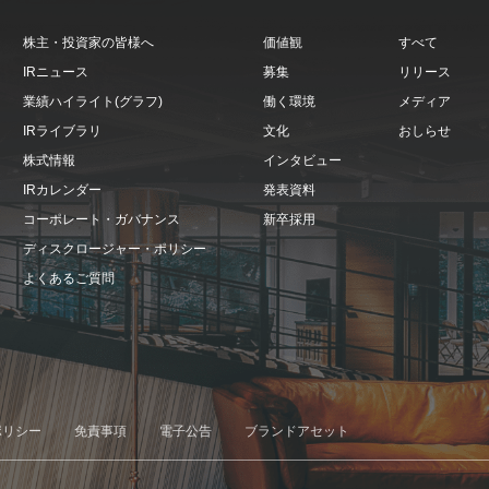
株主・投資家の皆様へ
価値観
すべて
IRニュース
募集
リリース
業績ハイライト(グラフ)
働く環境
メディア
IRライブラリ
文化
おしらせ
株式情報
インタビュー
IRカレンダー
発表資料
コーポレート・ガバナンス
新卒採用
ディスクロージャー・ポリシー
よくあるご質問
ポリシー
免責事項
電子公告
ブランドアセット