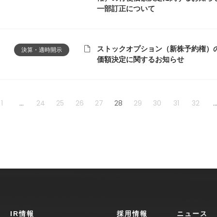
一部訂正について
ストックオプション（新株予約権）
決算・適時開示
価額決定に関するお知らせ
1
...
24
25
26
27
28
29
30
31
32
..
IR情報
採用情報
ニュース