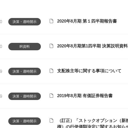
2020年8月期 第１四半期報告書
20
決算・適時開示
2020年8月期第1四半期 決算説明資料
20
IR資料
支配株主等に関する事項について
19
決算・適時開示
2019年8月期 有価証券報告書
19
決算・適時開示
（訂正）「ストックオプション（新
決算・適時開示
権）の行使価額決定に関するお知ら