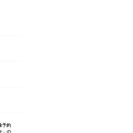
株予約
せ」の