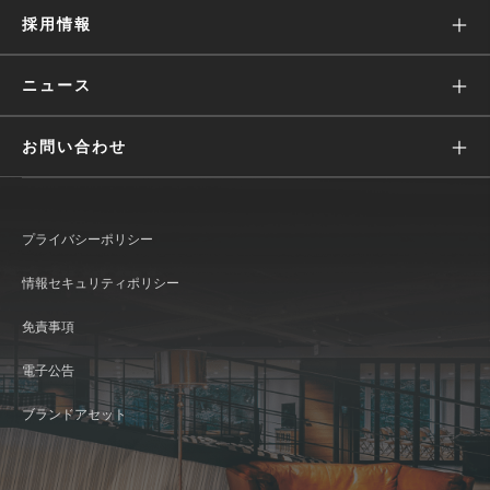
Wantedly People
株主・投資家の皆様へ
採用情報
役員・経営陣
Engagement Suite
IRニュース
価値観
ニュース
Wantedly Hire
業績ハイライト(グラフ)
募集
すべて
お問い合わせ
IRライブラリ
働く環境
リリース
広報に関して
株式情報
文化
メディア
プライバシーポリシー
IR情報に関して
IRカレンダー
インタビュー
おしらせ
情報セキュリティポリシー
Wantedly Visit / Admin に関して
コーポレート・ガバナンス
発表資料
免責事項
Wantedly People に関して
ディスクロージャー・ポリシー
新卒採用
電子公告
よくあるご質問
ブランドアセット