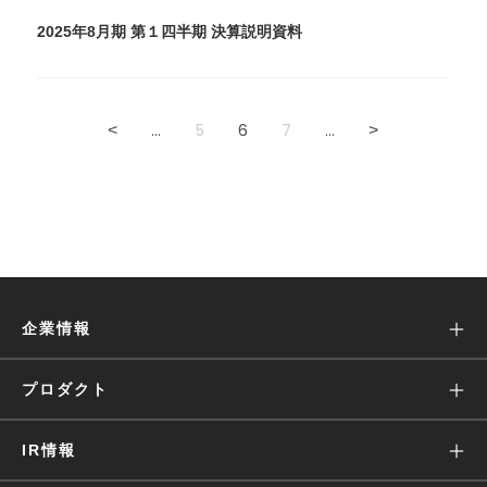
2025年8月期 第１四半期 決算説明資料
...
5
6
7
...
<
>
企業情報
ミッション
プロダクト
沿革
Wantedly Visit
IR情報
会社概要