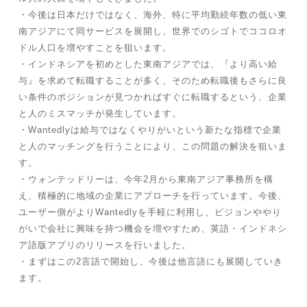
・今後は日本だけではなく、海外、特に平均勤続年数の低い東
南アジアにて同サービスを展開し、世界でのシゴトでココロオ
ドル人口を増やすことを狙います。
・インドネシアを初めとした東南アジアでは、『より高い給
与』を求めて転職することが多く、そのため転職後もさらに良
い条件のポジションが見つかればすぐに転職するという、企業
と人のミスマッチが発生しています。
・Wantedlyは給与ではなくやりがいという新たな指標で企業
と人のマッチングを行うことにより、この問題の解決を狙いま
す。
・ウォンテッドリーは、今年2月から東南アジア事務所を構
え、積極的に地域の企業にアプローチを行っています。今後、
ユーザー側がよりWantedlyを手軽に利用し、ビジョンややり
がいで会社に興味を持つ機会を増やすため、英語・インドネシ
ア語版アプリのリリースを行いました。
・まずはこの2言語で開始し、今後は他言語にも展開していき
ます。