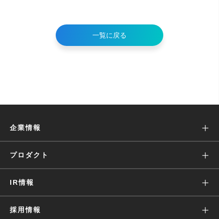
一覧に戻る
企業情報
ミッション
プロダクト
沿革
Wantedly Visit
IR情報
会社概要
Wantedly People
株主・投資家の皆様へ
採用情報
役員・経営陣