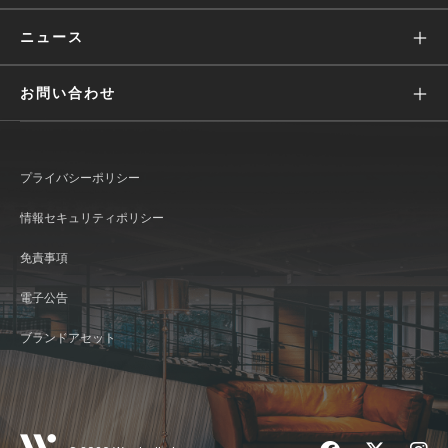
Engagement Suite
IRニュース
価値観
ニュース
Wantedly Hire
業績ハイライト(グラフ)
募集
すべて
お問い合わせ
IRライブラリ
働く環境
リリース
広報に関して
株式情報
文化
メディア
プライバシーポリシー
IR情報に関して
IRカレンダー
インタビュー
おしらせ
情報セキュリティポリシー
Wantedly Visit / Admin に関して
コーポレート・ガバナンス
発表資料
免責事項
Wantedly People に関して
ディスクロージャー・ポリシー
新卒採用
電子公告
よくあるご質問
ブランドアセット