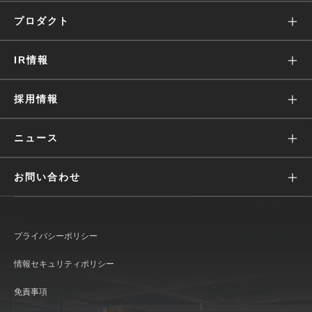
ミッション
プロダクト
沿革
Wantedly Visit
IR情報
会社概要
Wantedly People
株主・投資家の皆様へ
採用情報
役員・経営陣
Engagement Suite
IRニュース
価値観
ニュース
Wantedly Hire
業績ハイライト(グラフ)
募集
すべて
お問い合わせ
IRライブラリ
働く環境
リリース
広報に関して
株式情報
文化
メディア
プライバシーポリシー
IR情報に関して
IRカレンダー
インタビュー
おしらせ
情報セキュリティポリシー
Wantedly Visit / Admin に関して
コーポレート・ガバナンス
発表資料
免責事項
Wantedly People に関して
ディスクロージャー・ポリシー