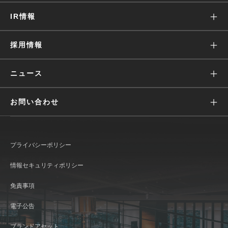
沿革
Wantedly Visit
IR情報
会社概要
Wantedly People
株主・投資家の皆様へ
採用情報
役員・経営陣
Engagement Suite
IRニュース
価値観
ニュース
Wantedly Hire
業績ハイライト(グラフ)
募集
すべて
お問い合わせ
IRライブラリ
働く環境
リリース
広報に関して
株式情報
文化
メディア
プライバシーポリシー
IR情報に関して
IRカレンダー
インタビュー
おしらせ
情報セキュリティポリシー
Wantedly Visit / Admin に関して
コーポレート・ガバナンス
発表資料
免責事項
Wantedly People に関して
ディスクロージャー・ポリシー
新卒採用
電子公告
よくあるご質問
ブランドアセット