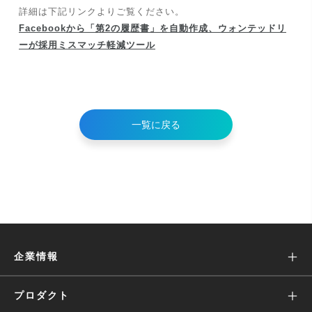
詳細は下記リンクよりご覧ください。
Facebookから「第2の履歴書」を自動作成、ウォンテッドリ
ーが採用ミスマッチ軽減ツール
一覧に戻る
企業情報
ミッション
プロダクト