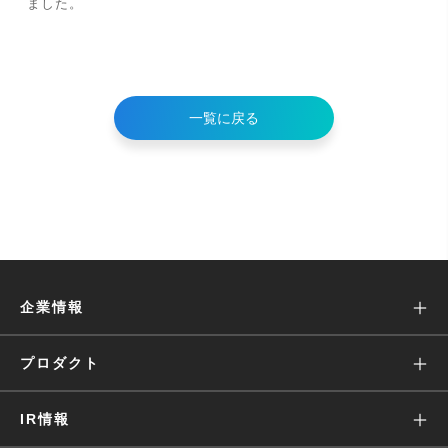
ました。
一覧に戻る
企業情報
ミッション
プロダクト
沿革
Wantedly Visit
IR情報
会社概要