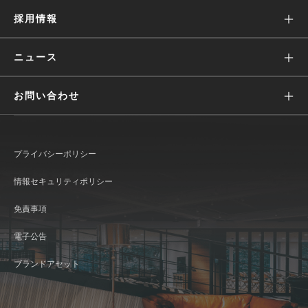
Wantedly People
株主・投資家の皆様へ
採用情報
役員・経営陣
Engagement Suite
IRニュース
価値観
ニュース
Wantedly Hire
業績ハイライト(グラフ)
募集
すべて
お問い合わせ
IRライブラリ
働く環境
リリース
広報に関して
株式情報
文化
メディア
プライバシーポリシー
IR情報に関して
IRカレンダー
インタビュー
おしらせ
情報セキュリティポリシー
Wantedly Visit / Admin に関して
コーポレート・ガバナンス
発表資料
免責事項
Wantedly People に関して
ディスクロージャー・ポリシー
新卒採用
電子公告
よくあるご質問
ブランドアセット