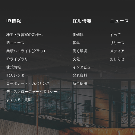
IR情報
採用情報
ニュース
株主・投資家の皆様へ
価値観
すべて
IRニュース
募集
リリース
業績ハイライト(グラフ)
働く環境
メディア
IRライブラリ
文化
おしらせ
株式情報
インタビュー
IRカレンダー
発表資料
コーポレート・ガバナンス
新卒採用
ディスクロージャー・ポリシー
よくあるご質問