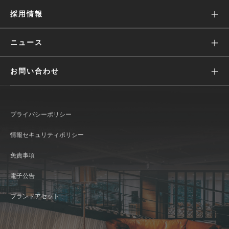
Wantedly People
株主・投資家の皆様へ
採用情報
役員・経営陣
Engagement Suite
IRニュース
価値観
ニュース
Wantedly Hire
業績ハイライト(グラフ)
募集
すべて
お問い合わせ
IRライブラリ
働く環境
リリース
広報に関して
株式情報
文化
メディア
プライバシーポリシー
IR情報に関して
IRカレンダー
インタビュー
おしらせ
情報セキュリティポリシー
Wantedly Visit / Admin に関して
コーポレート・ガバナンス
発表資料
免責事項
Wantedly People に関して
ディスクロージャー・ポリシー
新卒採用
電子公告
よくあるご質問
ブランドアセット