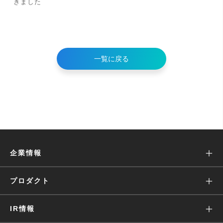
きました
一覧に戻る
企業情報
ミッション
プロダクト
沿革
Wantedly Visit
IR情報
会社概要