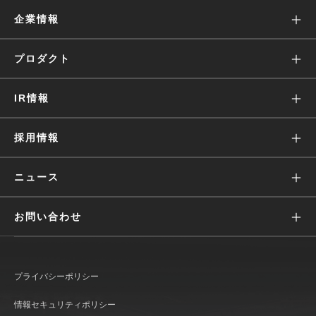
企業情報
ミッション
プロダクト
沿革
Wantedly Visit
IR情報
会社概要
Wantedly People
株主・投資家の皆様へ
採用情報
役員・経営陣
Engagement Suite
IRニュース
価値観
ニュース
Wantedly Hire
業績ハイライト(グラフ)
募集
すべて
お問い合わせ
IRライブラリ
働く環境
リリース
広報に関して
株式情報
文化
メディア
プライバシーポリシー
IR情報に関して
IRカレンダー
インタビュー
おしらせ
情報セキュリティポリシー
Wantedly Visit / Admin に関して
コーポレート・ガバナンス